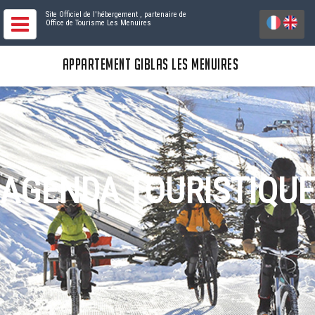
Site Officiel de l'hébergement
, partenaire de
Office de Tourisme Les Menuires
APPARTEMENT GIBLAS LES MENUIRES
AGENDA TOURISTIQUE